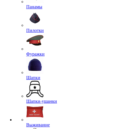
Панамы
Пилотки
Фуражки
Шапки
Шапки-ушанки
Выживание