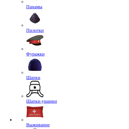
Панамы
Пилотки
Фуражки
Шапки
Шапки-ушанки
Выживание