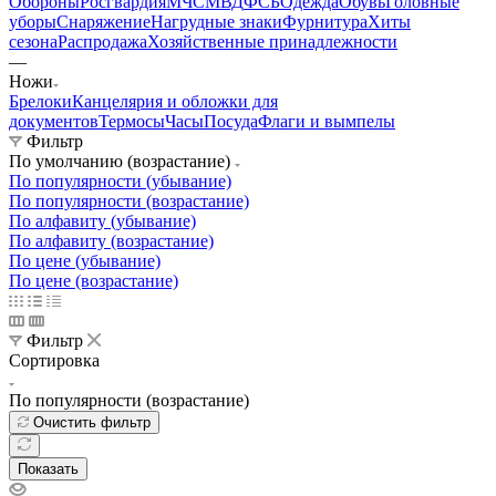
Обороны
Росгвардия
МЧС
МВД
ФСБ
Одежда
Обувь
Головные
уборы
Снаряжение
Нагрудные знаки
Фурнитура
Хиты
сезона
Распродажа
Хозяйственные принадлежности
—
Ножи
Брелоки
Канцелярия и обложки для
документов
Термосы
Часы
Посуда
Флаги и вымпелы
Фильтр
По умолчанию (возрастание)
По популярности (убывание)
По популярности (возрастание)
По алфавиту (убывание)
По алфавиту (возрастание)
По цене (убывание)
По цене (возрастание)
Фильтр
Сортировка
По популярности (возрастание)
Очистить фильтр
Показать