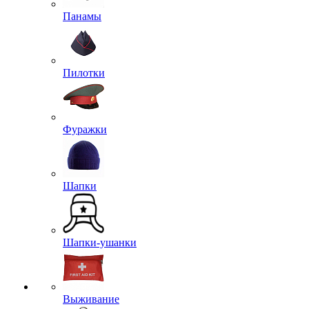
Панамы
Пилотки
Фуражки
Шапки
Шапки-ушанки
Выживание