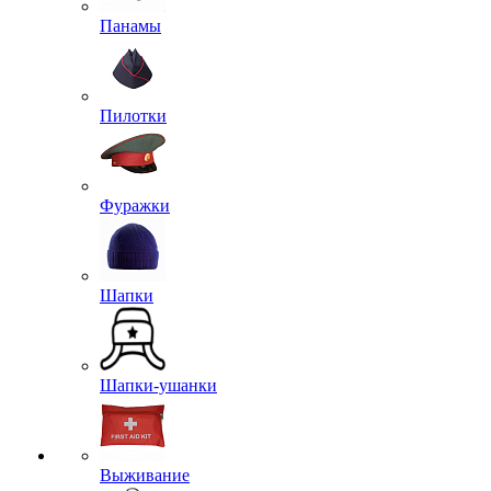
Панамы
Пилотки
Фуражки
Шапки
Шапки-ушанки
Выживание