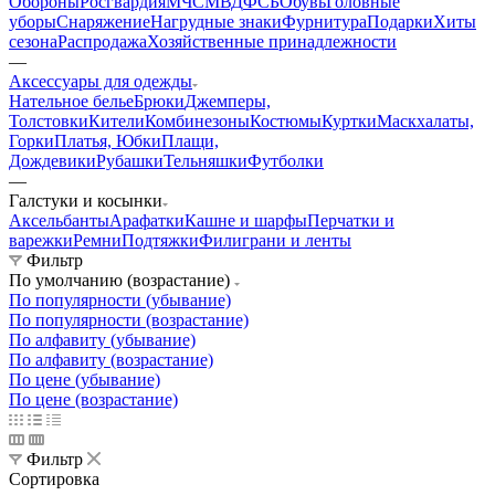
Обороны
Росгвардия
МЧС
МВД
ФСБ
Обувь
Головные
уборы
Снаряжение
Нагрудные знаки
Фурнитура
Подарки
Хиты
сезона
Распродажа
Хозяйственные принадлежности
—
Аксессуары для одежды
Нательное белье
Брюки
Джемперы,
Толстовки
Кители
Комбинезоны
Костюмы
Куртки
Маскхалаты,
Горки
Платья, Юбки
Плащи,
Дождевики
Рубашки
Тельняшки
Футболки
—
Галстуки и косынки
Аксельбанты
Арафатки
Кашне и шарфы
Перчатки и
варежки
Ремни
Подтяжки
Филиграни и ленты
Фильтр
По умолчанию (возрастание)
По популярности (убывание)
По популярности (возрастание)
По алфавиту (убывание)
По алфавиту (возрастание)
По цене (убывание)
По цене (возрастание)
Фильтр
Сортировка