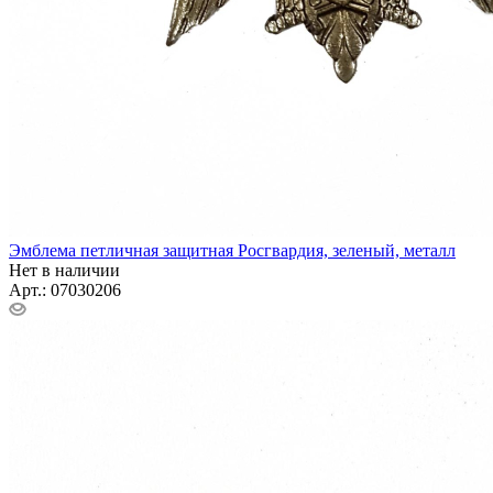
Контактная информация
г. Ужур (ЗАТО Солнечный), ул. Неделина, 18 а (ТД Альянс)
connect@24poligon.ru
Вконтакте
Telegram
YouTube
Pinterest
MAX
Росгвардия
25
Главная
—
Каталог
—
Росгвардия
Товары для СВО
Министерство
Обороны
МЧС
МВД
ФСБ
Одежда
Обувь
Головные
уборы
Снаряжение
Нагрудные знаки
Фурнитура
Подарки
Хиты
сезона
Распродажа
Хозяйственные принадлежности
Фильтр
По умолчанию (возрастание)
По популярности (убывание)