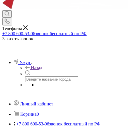
Эмблемы на тулью
Эмблемы петличные
Брелоки
Канцелярия и обложки для документов
Ножи
Термосы