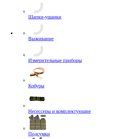
Тельняшки
Футболки
Аксессуары для комфортного ношения обуви
Берцы
Треккинговые ботинки, кеды
Валеши
Сапоги