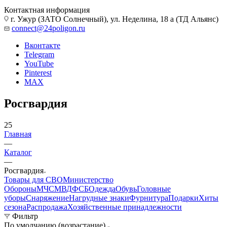
Часы
Посуда
Флаги и вымпелы
Предметы личной гигиены
Хозтовары