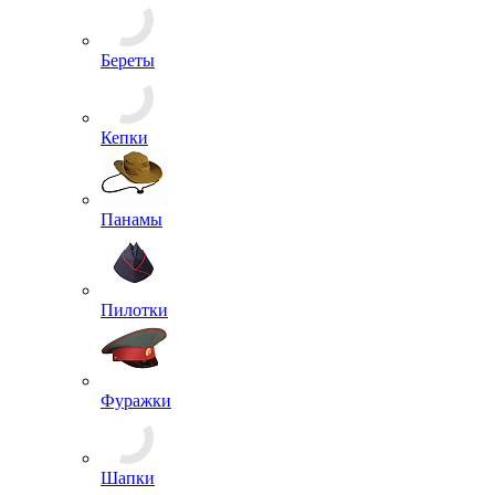
Костюмы
Куртки
Маскхалаты, Горки
Платья, Юбки
Плащи, Дождевики
Рубашки