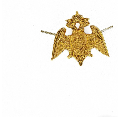
По популярности (возрастание)
По алфавиту (убывание)
По алфавиту (возрастание)
По цене (убывание)
По цене (возрастание)
Фильтр
Сортировка
По популярности (возрастание)
Комфорт
Облегченная
Утепленная
Сфера деятельности
Росгвардия
Форма одежды
Повседневная
Полевая
Очистить фильтр