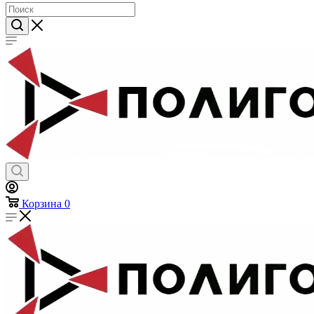
Лычки и пластины
Нашивки
Погоны
Пуговицы
Флажки на береты
Шевроны