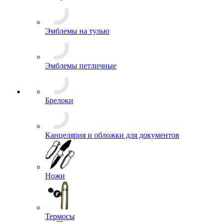
Чехлы
Жетоны
Знаки Классности
Знаки Образования
Знаки, Повязки Дежурного
Значки