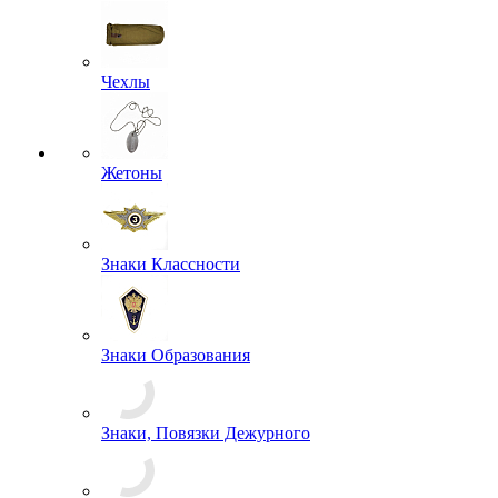
Береты
Кепки
Панамы
Пилотки
Фуражки
Шапки