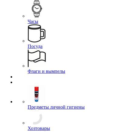
Ордена и Медали
Буквы, Якоря
Звезды
Эмблемы на пилотку
Зажимы для галстуков
Кокарды