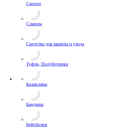
Аксельбанты
Арафатки
Галстуки и косынки
Кашне и шарфы
Перчатки и варежки
Ремни
Подтяжки
Филиграни и ленты
+ ЕЩЕ 4
Брюки
Джемперы, Толстовки
Кители
Комбинезоны