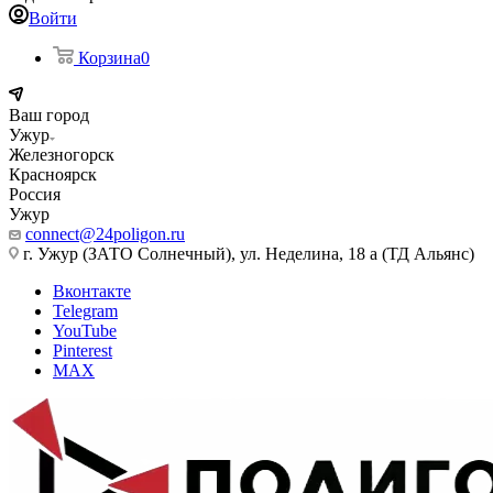
Войти
Корзина
0
Ваш город
Ужур
Железногорск
Красноярск
Россия
Ужур
connect@24poligon.ru
г. Ужур (ЗАТО Солнечный), ул. Неделина, 18 а (ТД Альянс)
Вконтакте
Telegram
YouTube
Pinterest
MAX