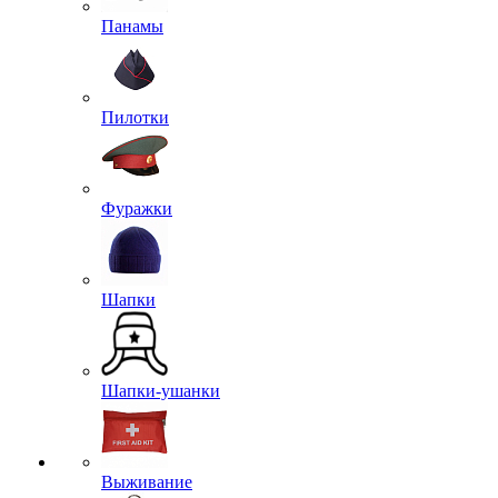
Панамы
Пилотки
Фуражки
Шапки
Шапки-ушанки
Выживание