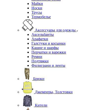
Майки
Носки
Трусы
Термобелье
Аксессуары для одежды
Аксельбанты
Арафатки
Галстуки и косынки
Кашне и шарфы
Перчатки и варежки
Ремни
Подтяжки
Филиграни и ленты
Брюки
Джемперы, Толстовки
Кители