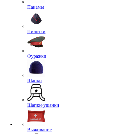
Панамы
Пилотки
Фуражки
Шапки
Шапки-ушанки
Выживание