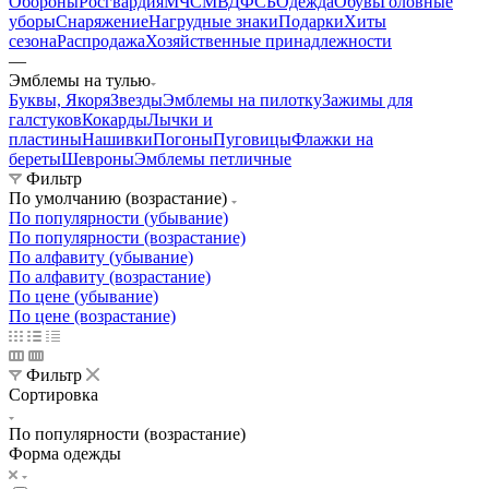
Обороны
Росгвардия
МЧС
МВД
ФСБ
Одежда
Обувь
Головные
уборы
Снаряжение
Нагрудные знаки
Подарки
Хиты
сезона
Распродажа
Хозяйственные принадлежности
—
Эмблемы на тулью
Буквы, Якоря
Звезды
Эмблемы на пилотку
Зажимы для
галстуков
Кокарды
Лычки и
пластины
Нашивки
Погоны
Пуговицы
Флажки на
береты
Шевроны
Эмблемы петличные
Фильтр
По умолчанию (возрастание)
По популярности (убывание)
По популярности (возрастание)
По алфавиту (убывание)
По алфавиту (возрастание)
По цене (убывание)
По цене (возрастание)
Фильтр
Сортировка
По популярности (возрастание)
Форма одежды