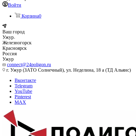
Войти
Корзина
0
Ваш город
Ужур
Железногорск
Красноярск
Россия
Ужур
connect@24poligon.ru
г. Ужур (ЗАТО Солнечный), ул. Неделина, 18 а (ТД Альянс)
Вконтакте
Telegram
YouTube
Pinterest
MAX