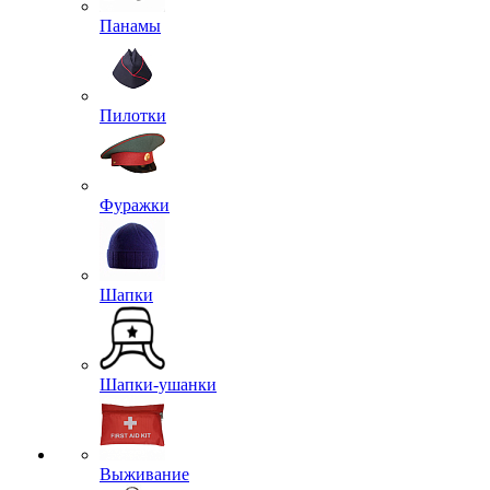
Панамы
Пилотки
Фуражки
Шапки
Шапки-ушанки
Выживание