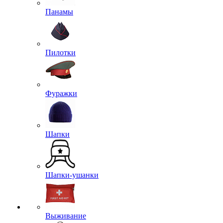
Панамы
Пилотки
Фуражки
Шапки
Шапки-ушанки
Выживание