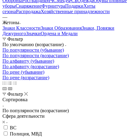
Обороны
Росгвардия
МЧС
МВД
ФСБ
Одежда
Обувь
Головные
уборы
Снаряжение
Фурнитура
Подарки
Хиты
сезона
Распродажа
Хозяйственные принадлежности
—
Жетоны
Знаки Классности
Знаки Образования
Знаки, Повязки
Дежурного
Значки
Ордена и Медали
Фильтр
По умолчанию (возрастание)
По популярности (убывание)
По популярности (возрастание)
По алфавиту (убывание)
По алфавиту (возрастание)
По цене (убывание)
По цене (возрастание)
Фильтр
Сортировка
По популярности (возрастание)
Сфера деятельности
ВС
Полиция, МВД