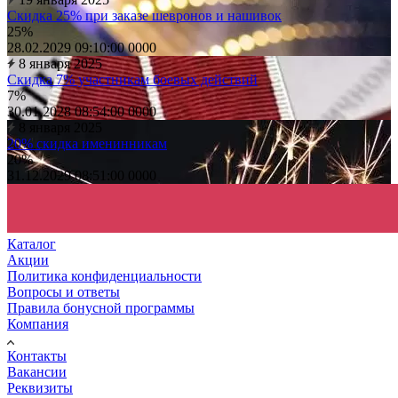
Скидка 25% при заказе шевронов и нашивок
25%
28.02.2029 09:10:00
0
0
0
0
8 января 2025
Скидка 7% участникам боевых действий
7%
30.01.2028 08:54:00
0
0
0
0
8 января 2025
20% скидка именинникам
20%
31.12.2029 08:51:00
0
0
0
0
Каталог
Акции
Политика конфиденциальности
Вопросы и ответы
Правила бонусной программы
Компания
Контакты
Вакансии
Реквизиты