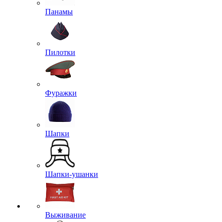
Панамы
Пилотки
Фуражки
Шапки
Шапки-ушанки
Выживание