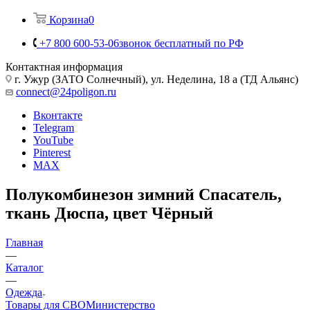
Корзина
0
+7 800 600-53-06
звонок бесплатный по РФ
Контактная информация
г. Ужур (ЗАТО Солнечный), ул. Неделина, 18 а (ТД Альянс)
connect@24poligon.ru
Вконтакте
Telegram
YouTube
Pinterest
MAX
Полукомбинезон зимний Спасатель,
ткань Дюспа, цвет Чёрный
Главная
—
Каталог
—
Одежда
Товары для СВО
Министерство