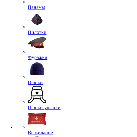
Панамы
Пилотки
Фуражки
Шапки
Шапки-ушанки
Выживание