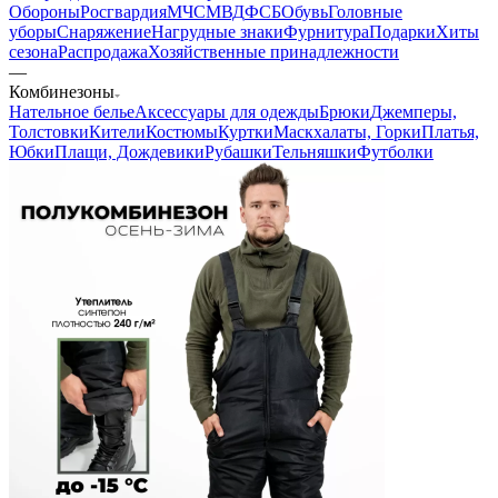
Обороны
Росгвардия
МЧС
МВД
ФСБ
Обувь
Головные
уборы
Снаряжение
Нагрудные знаки
Фурнитура
Подарки
Хиты
сезона
Распродажа
Хозяйственные принадлежности
—
Комбинезоны
Нательное белье
Аксессуары для одежды
Брюки
Джемперы,
Толстовки
Кители
Костюмы
Куртки
Маскхалаты, Горки
Платья,
Юбки
Плащи, Дождевики
Рубашки
Тельняшки
Футболки