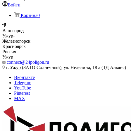
Войти
Корзина
0
Ваш город
Ужур
Железногорск
Красноярск
Россия
Ужур
connect@24poligon.ru
г. Ужур (ЗАТО Солнечный), ул. Неделина, 18 а (ТД Альянс)
Вконтакте
Telegram
YouTube
Pinterest
MAX