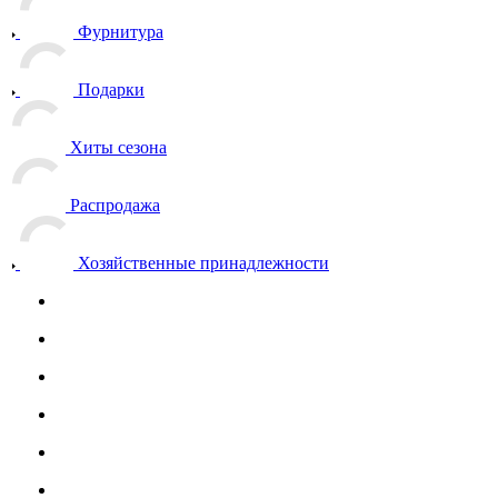
МВД
ФСБ
Одежда
Обувь
Головные уборы
Снаряжение
Нагрудные знаки
Фурнитура